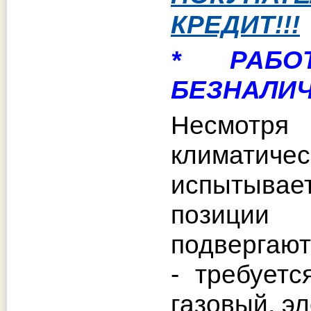
КРЕДИТ!!!
* РАБО
БЕЗНАЛИЧ
Несмотря
климатиче
испытывае
позиции 
подвергают
- требует
газовый, э