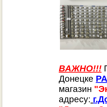
ВАЖНО!!!
П
Донецке
Р
магазин
"Э
адресу:
г.Д