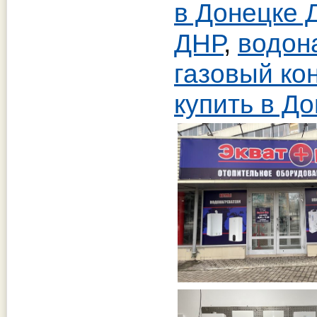
в Донецке 
ДНР
,
водон
газовый ко
купить в Д