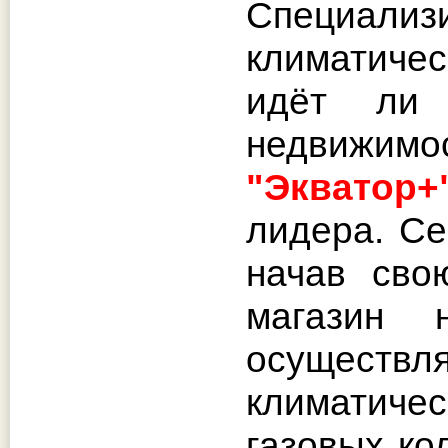
Специали
климатичес
идёт ли 
недвижимо
"Экватор+
лидера. Се
начав сво
магазин н
осуществ
климатиче
газовых ко