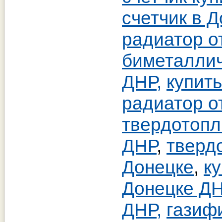
счетчик в 
радиатор о
биметаллич
ДНР,
купит
радиатор о
твердотопл
ДНР
,
тверд
Донецке
,
к
Донецке Д
ДНР,
газиф