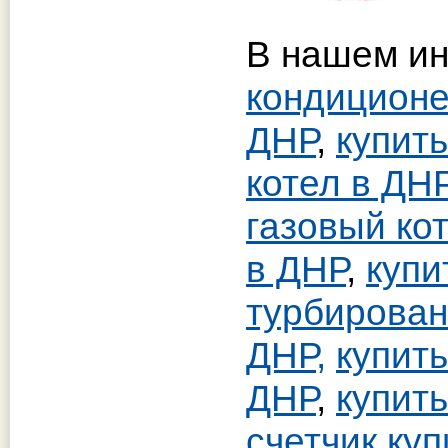
В нашем ин
кондиционе
ДНР
,
купит
котел в ДН
газовый ко
в ДНР
,
купи
турбирован
ДНР,
купить
ДНР
,
куп
ить
счетчик куп