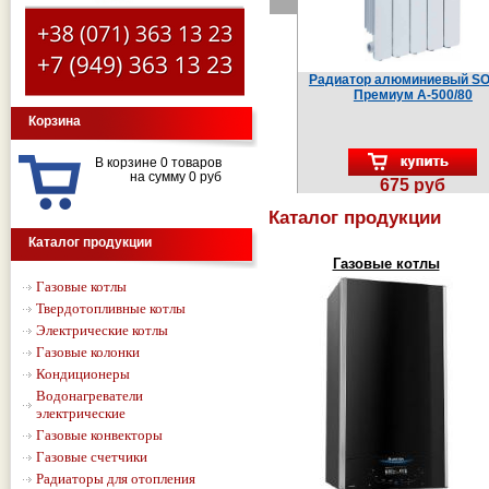
Газовая колонка BAXI SIG-2 11 P
Радиатор алюминиевый SOLUR
Премиум A-500/80
Корзина
В корзине 0 товаров
на сумму 0 руб
20000 руб
675 руб
Каталог продукции
Каталог продукции
Газовые котлы
Газовые котлы
Твердотопливные котлы
Электрические котлы
Газовые колонки
Кондиционеры
Водонагреватели
электрические
Газовые конвекторы
Газовые счетчики
Радиаторы для отопления