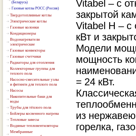
Vitabel – с о
(Беларусь)
Газовые котлы РОСС (Россия)
закрытой кам
Твердотопливные котлы
Электрические котлы
Vitabel Н – 
Газовые колонки
Кондиционеры
кВт и закрыт
Водонагреватели
электрические
Модели мощн
Газовые конвекторы
Газовые счетчики
мощность ко
Радиаторы для отопления
наименованию
Коллекторные группы для
теплого пола
= 24 кВт.
Насосно-смесительные узлы
и фитинги для теплого пола
Классическа
Насосы
Накопительные баки для
воды
теплообменн
Трубы для тёплого пола
из нержавею
Бойлеры косвенного нагрева
Тепловые завесы
горелка, газ
Водяные тепловентиляторы
Мембранные