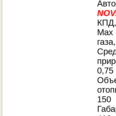
Авто
NOV
КПД,
Max
газа,
Ср
прир
0,75
Об
отоп
150
Габ