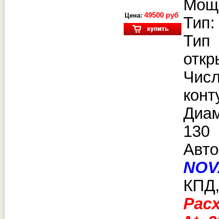
Мощн
49500 руб
Цена:
Тип:
Тип
откр
Чис
конт
Диа
130
Авто
NOV
КПД,
Рас