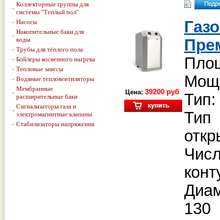
Коллекторные группы для
системы "Теплый пол"
Насосы
Газ
Накопительные баки для
воды
Пре
Трубы для тёплого пола
Площ
Бойлеры косвенного нагрева
Тепловые завесы
Мощн
Водяные тепловентиляторы
Мембранные
39200 руб
Цена:
Тип:
расширительные баки
Сигнализаторы газа и
Тип
электромагнитные клапаны
Стабилизаторы напряжения
откр
Чис
конт
Диа
130