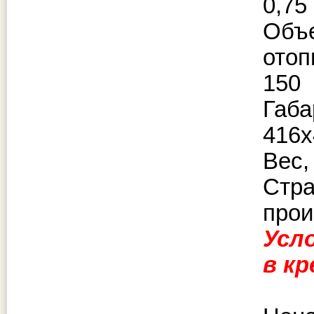
0,75
Об
отоп
150
Габ
416х
Вес, 
Стр
прои
Усл
в к