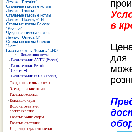
прои
Лемакс "Prestige"
Стальные газовые котлы
Лемакс "Газовик"
Усл
Стальные газовые котлы
Лемакс "Премиум" N
в к
Стальные котлы Лемакс
"Premier"
Чугунные газовые котлы
Лемакс "Omega Cl"
Стальные котлы Лемакс
Цена
"Norm"
Газовые котлы Лемакс "UNO"
Параппетные котлы
для
Газовые котлы ANTEI (Россия)
Газовые котлы Ferroli
може
(Беларусь)
Газовые котлы РОСС (Россия)
розн
Твердотопливные котлы
Электрические котлы
Газовые колонки
Пре
Кондиционеры
Водонагреватели
дос
электрические
Газовые конвекторы
обо
Газовые счетчики
Радиаторы для отопления