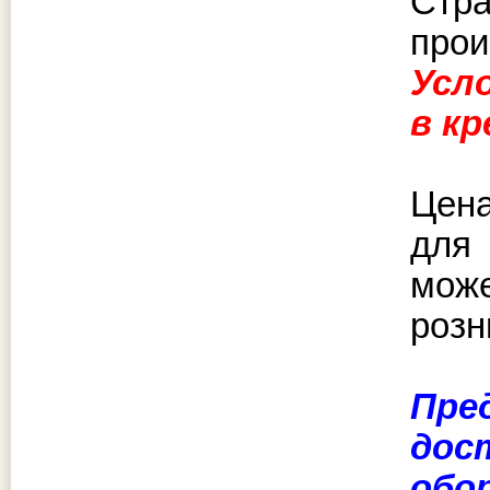
Стр
прои
Усл
в к
Цена
для
може
розн
Пре
дос
обо