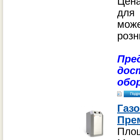
Цена
для
може
розн
Пре
дос
обо
Газ
Пре
Площ