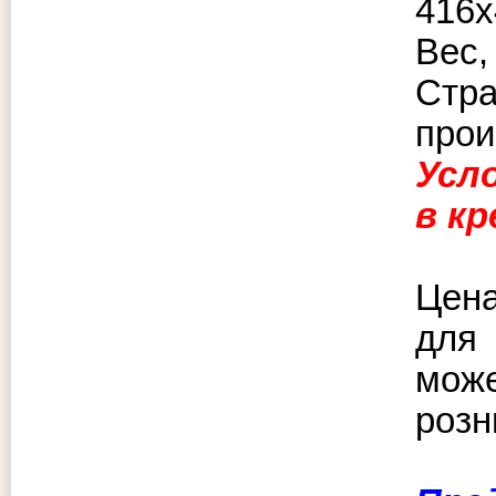
416х
Вес, 
Стр
прои
Усл
в к
Цена
для
може
розн