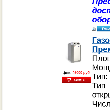
Пре
дос
обо
Газ
Пре
Площ
Мощн
45000 руб
Цена:
Тип:
Тип
откр
Чи