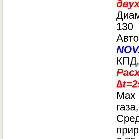
дву
Диа
130
Авто
NOV
КПД,
Рас
∆t=2
Max
газа,
Ср
прир