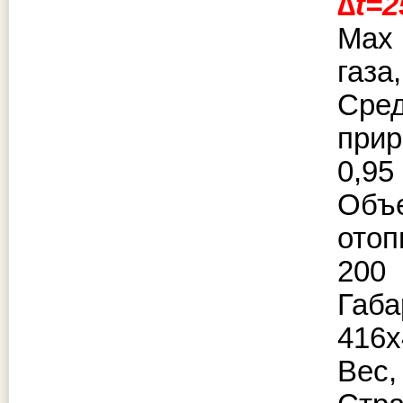
∆t=2
Max
газа,
Ср
прир
0,95
Об
отоп
200
Габ
416х
Вес, 