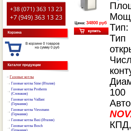
Площ
Мощн
34800 руб
Цена:
Тип:
Корзина
Тип
В корзине 0 товаров
откр
на сумму 0 руб
Чис
Каталог продукции
конт
Газовые котлы
Диа
Газовые котлы Sime (Италия)
Газовые котлы Protherm
100
(Словакия)
Газовые котлы Vaillant
Авто
(Германия)
Газовые котлы Viessmann
NOV
(Германия)
Газовые котлы Baxi (Италия)
КПД,
Газовые котлы Bosch
(Германия)