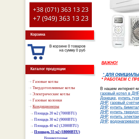
Корзина
В корзине 0 товаров
на сумму 0 руб
ВАЖНО!
Каталог продукции
*
ДЛЯ ОФИЦИАЛЬ
* РАБОТАЕМ С П
Газовые котлы
Твердотопливные котлы
В нашем интернет-м
газовый котел в ДНР
Электрические котлы
Донецке
,
купить тур
Газовые колонки
ДНР
,
газовый счетчи
Кондиционеры
ДНР
,
купить бимета
ДНР
,
купить твердо
Площадь 20 м2 (7000BTU)
ДНР
,
купить электри
Площадь 30 м2 (9000BTU)
ДНР
,
водонагревате
Площадь 40 м2 (12000BTU)
Площадь 55 м2 (18000BTU)
Неинверторные