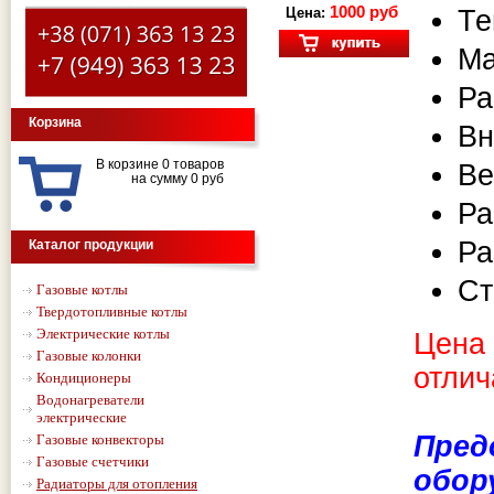
1000 руб
Те
Цена:
Ма
Ра
Корзина
Вн
В корзине 0 товаров
Ве
на сумму 0 руб
Ра
Ра
Каталог продукции
Ст
Газовые котлы
Твердотопливные котлы
Электрические котлы
Цена 
Газовые колонки
отлич
Кондиционеры
Водонагреватели
электрические
Пред
Газовые конвекторы
Газовые счетчики
обор
Радиаторы для отопления