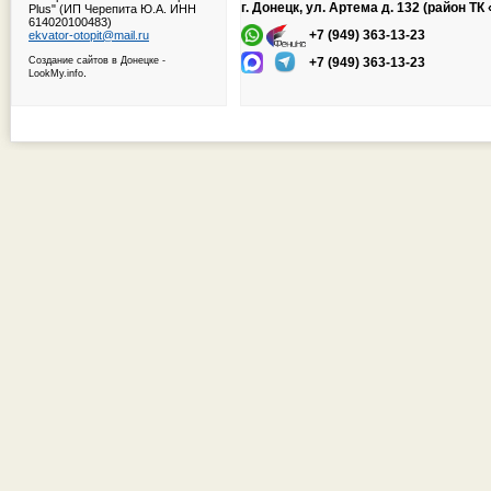
г. Донецк, ул. Артема д. 132 (район Т
Plus" (ИП Черепита Ю.А. ИНН
614020100483)
+7 (949) 363-13-23
ekvator-otopit@mail.ru
Создание сайтов в Донецке
-
+7 (949) 363-13-23
.
LookMy.info