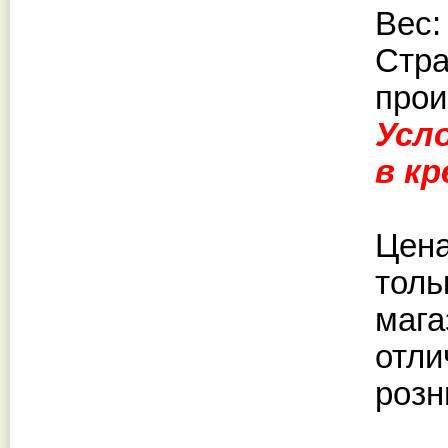
Вес: 
Стр
прои
Усл
в к
Цена
толь
мага
отли
розн