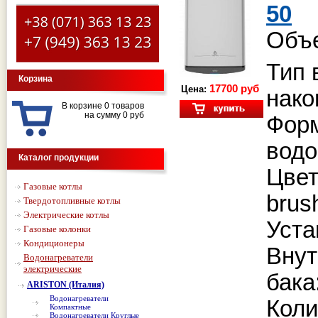
50
Объе
Тип 
Корзина
17700 руб
Цена:
нако
В корзине 0 товаров
на сумму 0 руб
Фор
водо
Каталог продукции
Цвет
Газовые котлы
brus
Твердотопливные котлы
Электрические котлы
Уста
Газовые колонки
Кондиционеры
Внут
Водонагреватели
электрические
бака
ARISTON (Италия)
Водонагреватели
Коли
Компактные
Водонагреватели Круглые