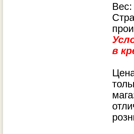
Вес: 
Стр
прои
Усл
в к
Цена
толь
мага
отли
розн