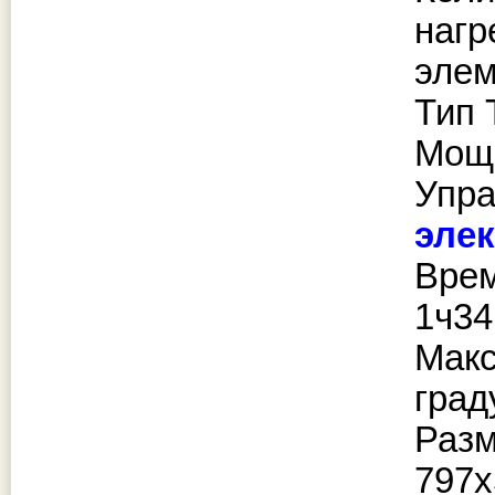
нагр
элем
Тип 
Мощн
Упра
эле
Врем
1ч34
Макс
град
Раз
797х