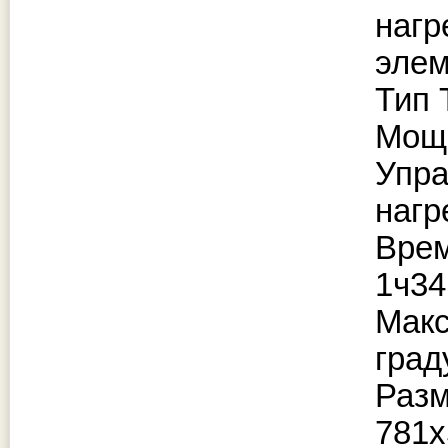
нагр
элем
Тип 
Мощн
Упра
нагр
Врем
1ч34
Макс
град
Раз
781х