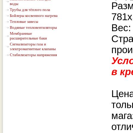
Раз
воды
Трубы для тёплого пола
781х
Бойлеры косвенного нагрева
Тепловые завесы
Вес: 
Водяные тепловентиляторы
Мембранные
Стр
расширительные баки
Сигнализаторы газа и
прои
электромагнитные клапаны
Стабилизаторы напряжения
Усл
в к
Цена
толь
мага
отли