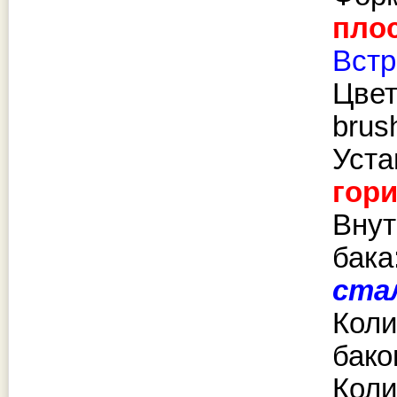
пло
Вст
Цвет
brus
Уста
гор
Внут
бака
ста
Коли
бако
Коли