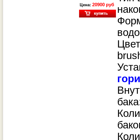
20900 руб
Цена:
нако
Фор
водо
Цвет
brus
Уста
гор
Внут
бака
Коли
бако
Коли