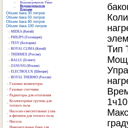
Водонагреватели Узкие
бако
Водонагреватели
Плоские
Объем бака 30 литров
Коли
Объем бака 50 литров
Объем бака 80 литров
нагр
Объем бака 100 литров
MIDEA (Китай)
элем
PHILIPS (Голландия)
TESY (Болгария)
Тип
ROYAL CLIMA (Китай)
THERMEX (Россия)
Мощн
BALLU (Египет)
ZANUSSI (Италия)
Упра
ELECTROLUX (Швеция)
ROYAL THERMO (Россия)
нагр
Газовые конвекторы
Врем
Газовые счетчики
Радиаторы для отопления
1ч1
Коллекторные группы для
теплого пола
Макс
Насосно-смесительные узлы
и фитинги для теплого пола
град
Насосы
Накопительные баки для