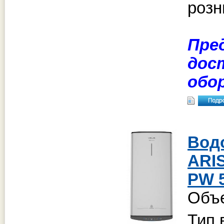
розн
Пре
дос
обо
Вод
ARI
PW 
Объе
Тип 