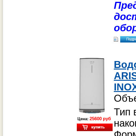
Пре
дос
обо
Вод
AR
INO
Объе
Тип 
25600 руб
Цена:
нако
Форм