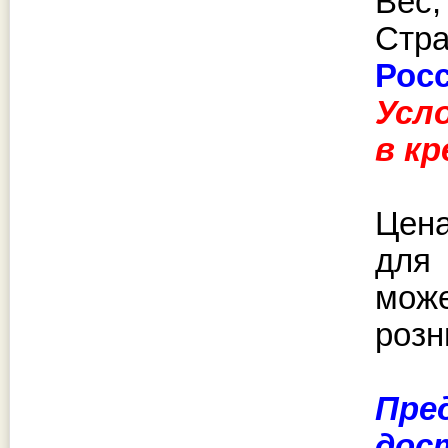
Вес, 
Стр
Рос
Усл
в к
Цена
для
може
розн
Пре
дос