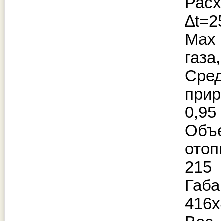
Рас
∆t=2
Мax
газа,
Ср
прир
0,95
Об
отоп
215
Габ
416х