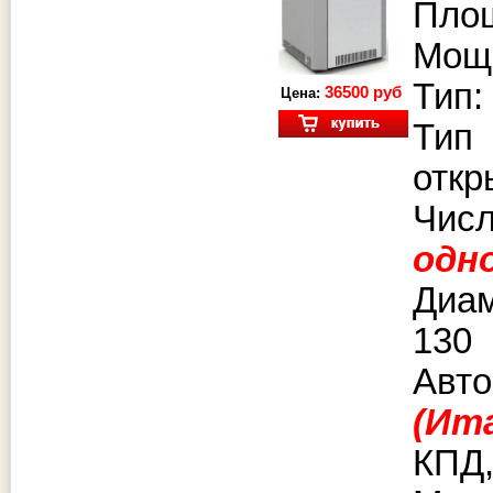
Площ
Мощн
Тип:
36500 руб
Цена:
Тип
откр
Чи
одн
Диа
130
Авто
(Ит
КПД,