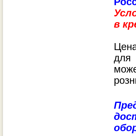
Рос
Усл
в к
Цена
для
може
розн
Пре
дос
обо