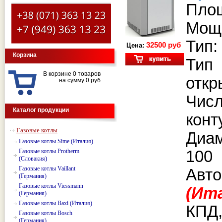
Площ
Мощн
Тип:
32500 руб
Цена:
Корзина
Тип
В корзине 0 товаров
откр
на сумму 0 руб
Чис
Каталог продукции
конт
Газовые котлы
Диа
Газовые котлы Sime (Италия)
Газовые котлы Protherm
100
(Словакия)
Газовые котлы Vaillant
Авто
(Германия)
Газовые котлы Viessmann
(Ит
(Германия)
Газовые котлы Baxi (Италия)
КПД,
Газовые котлы Bosch
(Германия)