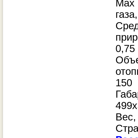
Max
газа,
Ср
прир
0,75
Об
отоп
150
Габ
499х
Вес,
Стр