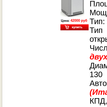
Площ
Мощн
Тип:
42000 руб
Цена:
Тип
откр
Чи
дву
Диа
130
Авто
(Ит
КПД,