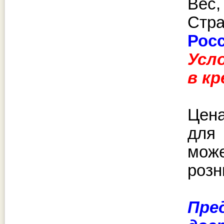
Вес, 
Стр
Рос
Усл
в к
Цена
для
може
розн
Пре