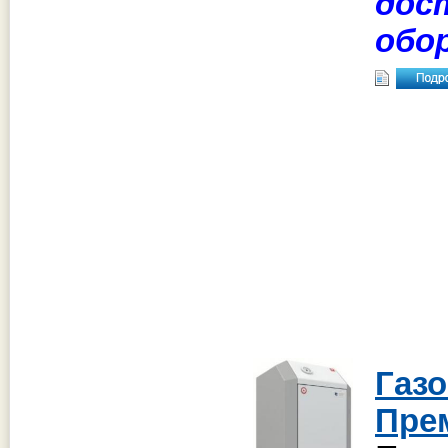
дос
обо
Газ
Пре