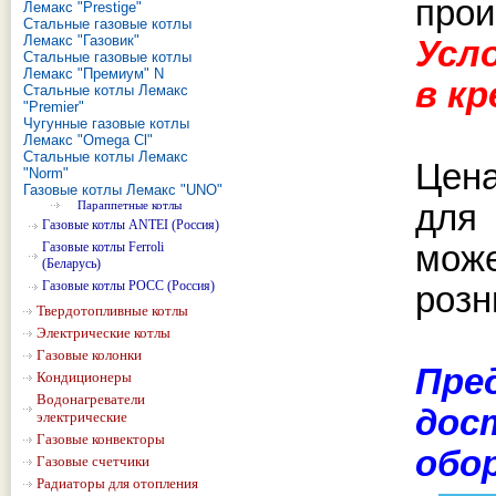
прои
Лемакс "Prestige"
Стальные газовые котлы
Лемакс "Газовик"
Усл
Стальные газовые котлы
Лемакс "Премиум" N
в к
Стальные котлы Лемакс
"Premier"
Чугунные газовые котлы
Лемакс "Omega Cl"
Стальные котлы Лемакс
Цена
"Norm"
Газовые котлы Лемакс "UNO"
Параппетные котлы
для
Газовые котлы ANTEI (Россия)
Газовые котлы Ferroli
може
(Беларусь)
Газовые котлы РОСС (Россия)
розн
Твердотопливные котлы
Электрические котлы
Газовые колонки
Пре
Кондиционеры
Водонагреватели
дос
электрические
Газовые конвекторы
обо
Газовые счетчики
Радиаторы для отопления