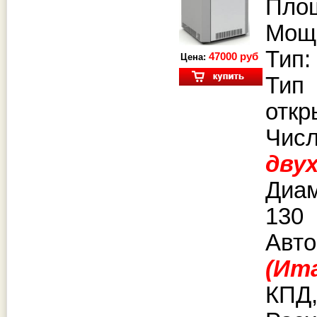
Площ
Мощн
Тип:
47000 руб
Цена:
Тип
откр
Чи
дву
Диа
130
Авто
(Ит
КПД,