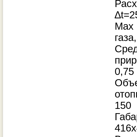
Рас
∆t=2
Мax
газа,
Ср
прир
0,75
Об
отоп
150
Габ
416х