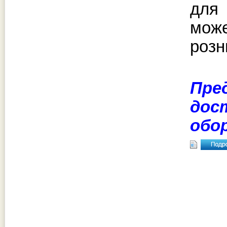
для
може
розн
Пре
дос
обо