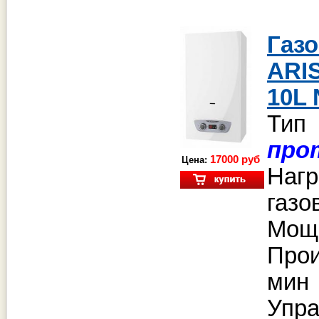
Га
ARI
10L
Тип
про
17000 руб
Цена:
Наг
газ
Мощн
Прои
ми
Упра