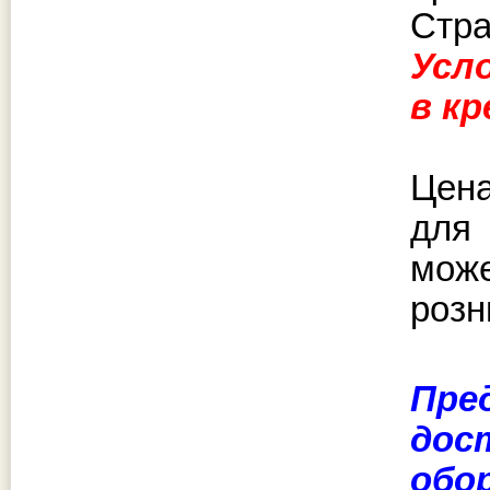
Стра
Усл
в к
Цена
для
може
розн
Пре
дос
обо