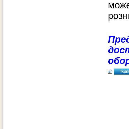
може
розн
Пре
дос
обо