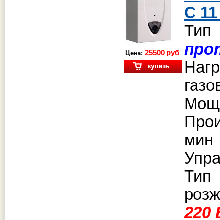
C 11
Тип
про
25500 руб
Цена:
Наг
газ
Мощн
Прои
ми
Упра
Тип
розж
220 