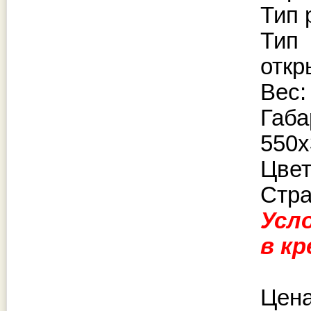
Тип 
Тип
отк
Вес:
Габ
550
Цвет
Стра
Усл
в к
Цена