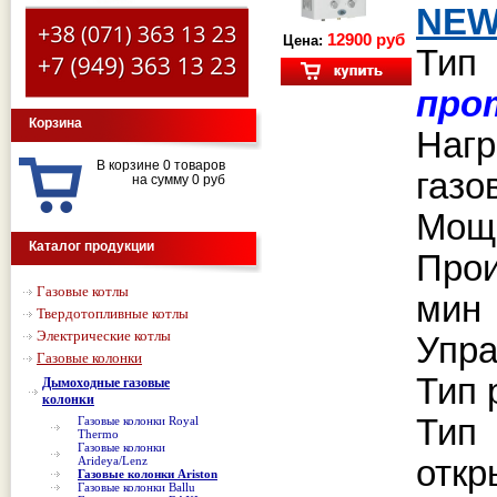
NE
12900 руб
Цена:
Тип
про
Корзина
Наг
В корзине 0 товаров
газ
на сумму 0 руб
Мощн
Каталог продукции
Прои
Газовые котлы
ми
Твердотопливные котлы
Электрические котлы
Упра
Газовые колонки
Тип 
Дымоходные газовые
колонки
Тип
Газовые колонки Royal
Thermo
Газовые колонки
Arideya/Lenz
отк
Газовые колонки Ariston
Газовые колонки Ballu