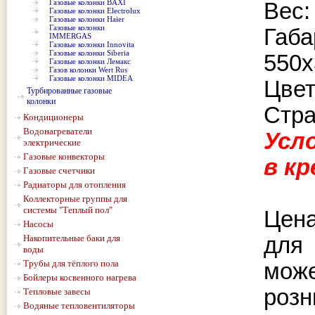
Газовые колонки BAXI
Вес:
Газовые колонки Electrolux
Газовые колонки Haier
Газовые колонки
Габ
IMMERGAS
Газовые колонки Innovita
Газовые колонки Siberia
550
Газовые колонки Лемакс
Газов колонки Wert Rus
Газовые колонки MIDEA
Цвет
Турбированные газовые
колонки
Стра
Кондиционеры
Водонагреватели
Усл
электрические
Газовые конвекторы
в к
Газовые счетчики
Радиаторы для отопления
Коллекторные группы для
системы "Теплый пол"
Цена
Насосы
Накопительные баки для
для
воды
Трубы для тёплого пола
може
Бойлеры косвенного нагрева
розн
Тепловые завесы
Водяные тепловентиляторы