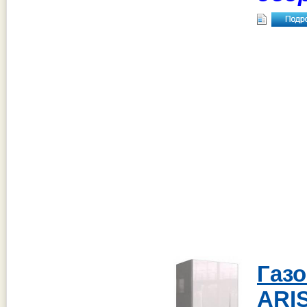
Га
ARI