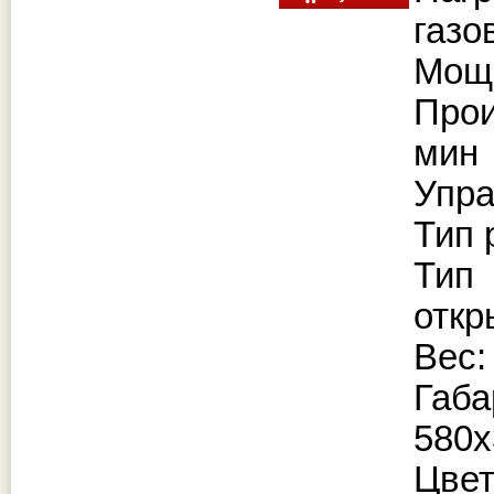
газ
Мощн
Прои
ми
Упра
Тип 
Тип
отк
Вес:
Габ
580
Цвет