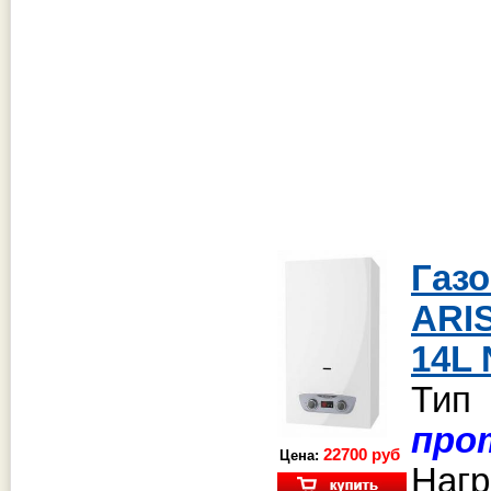
Га
ARI
14L
Тип
про
22700 руб
Цена:
Наг