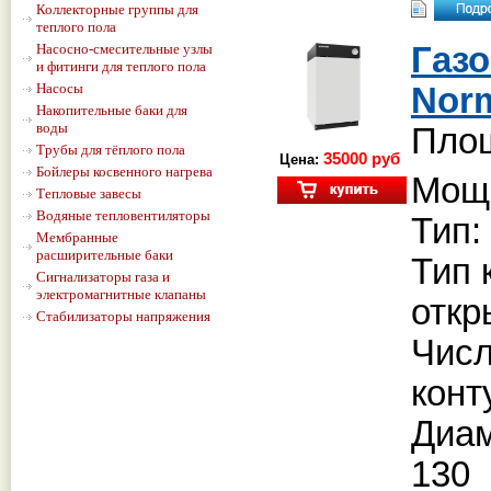
Коллекторные группы для
теплого пола
Насосно-смесительные узлы
Газ
и фитинги для теплого пола
Насосы
Nor
Накопительные баки для
воды
Площ
Трубы для тёплого пола
35000 руб
Цена:
Бойлеры косвенного нагрева
Мощн
Тепловые завесы
Водяные тепловентиляторы
Тип:
Мембранные
расширительные баки
Тип 
Сигнализаторы газа и
электромагнитные клапаны
откр
Стабилизаторы напряжения
Чис
конт
Диам
130