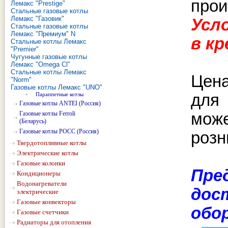
прои
Лемакс "Prestige"
Стальные газовые котлы
Лемакс "Газовик"
Усл
Стальные газовые котлы
Лемакс "Премиум" N
в к
Стальные котлы Лемакс
"Premier"
Чугунные газовые котлы
Лемакс "Omega Cl"
Стальные котлы Лемакс
Цена
"Norm"
Газовые котлы Лемакс "UNO"
Параппетные котлы
для
Газовые котлы ANTEI (Россия)
Газовые котлы Ferroli
може
(Беларусь)
Газовые котлы РОСС (Россия)
розн
Твердотопливные котлы
Электрические котлы
Газовые колонки
Пре
Кондиционеры
Водонагреватели
дос
электрические
Газовые конвекторы
обо
Газовые счетчики
Радиаторы для отопления