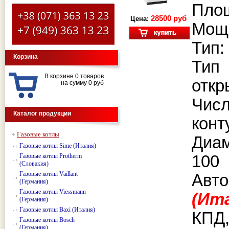
Площ
28500 руб
Цена:
Мощн
Тип:
Корзина
Тип
В корзине 0 товаров
откр
на сумму 0 руб
Чис
Каталог продукции
конт
Газовые котлы
Диа
Газовые котлы Sime (Италия)
Газовые котлы Protherm
100
(Словакия)
Газовые котлы Vaillant
Авто
(Германия)
Газовые котлы Viessmann
(Ит
(Германия)
Газовые котлы Baxi (Италия)
КПД,
Газовые котлы Bosch
(Германия)