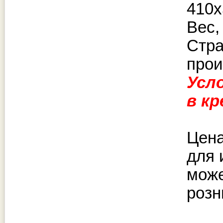
410х
Вес,
Стр
прои
Усл
в к
Цена
для 
може
розн