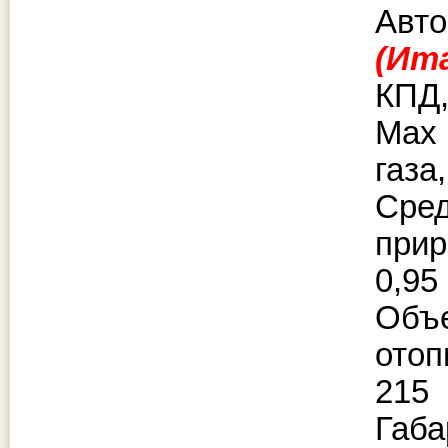
Авто
(Ит
КПД,
Мax 
газа,
Сред
прир
0,95
Объ
отоп
215
Габа