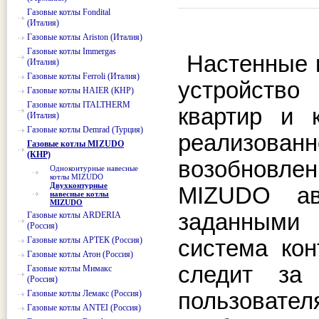
Газовые котлы Fondital
(Италия)
Газовые котлы Ariston (Италия)
Газовые котлы Immergas
Настенные 
(Италия)
Газовые котлы Ferroli (Италия)
устройство
Газовые котлы HAIER (КНР)
Газовые котлы ITALTHERM
квартир и к
(Италия)
Газовые котлы Demrad (Турция)
реализова
Газовые котлы MIZUDO
(КНР)
возобновле
Одноконтурные навесные
котлы MIZUDO
Двухконтурные
MIZUDO ав
навесные котлы
MIZUDO
заданными 
Газовые котлы ARDERIA
(Россия)
Газовые котлы АРТЕК (Россия)
система ко
Газовые котлы Атон (Россия)
следит за 
Газовые котлы Мимакс
(Россия)
Газовые котлы Лемакс (Россия)
пользоват
Газовые котлы ANTEI (Россия)