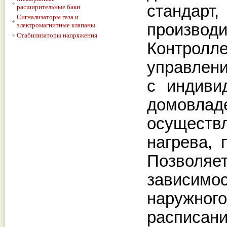
стандарт,
расширительные баки
Сигнализаторы газа и
производи
электромагнитные клапаны
Стабилизаторы напряжения
Контролл
управлени
с индиви
домовлад
осуществ
нагрева, 
Позволя
зависим
наружно
расписан