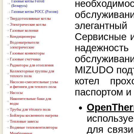
необходимос
Газовые котлы Ferroli
(Беларусь)
обслуживан
Газовые котлы РОСС (Россия)
Твердотопливные котлы
элегантный
Электрические котлы
Газовые колонки
Сервисные и
Кондиционеры
Водонагреватели
надежност
электрические
Газовые конвекторы
обслуживани
Газовые счетчики
Радиаторы для отопления
MIZUDO подт
Коллекторные группы для
теплого пола
котел прох
Насосно-смесительные узлы
и фитинги для теплого пола
паспортом и
Насосы
Накопительные баки для
воды
OpenThe
Трубы для тёплого пола
используе
Бойлеры косвенного нагрева
Тепловые завесы
для связи
Водяные тепловентиляторы
Мембранные