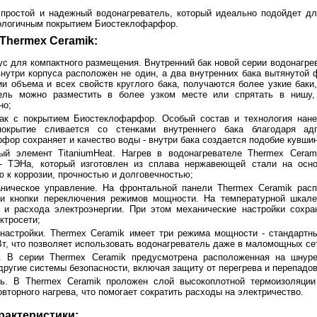
простой и надежный водонагреватель, который идеально подойдет для
кологичным покрытием Биостеклофарфор.
Thermex Ceramik:
с для компактного размещения. Внутренний бак новой серии водонагрев
нутри корпуса расположен не один, а два внутренних бака вытянутой
ии объема и всех свойств круглого бака, получаются более узкие баки
тель можно разместить в более узком месте или спрятать в нишу
но;
бак с покрытием Биостеклофарфор. Особый состав и технология нан
покрытие сливается со стенками внутреннего бака благодаря а
фор сохраняет и качество воды - внутри бака создается подобие кувшин
ый элемент TitaniumHeat. Нагрев в водонагревателе Thermex Ceram
 - ТЭНа, который изготовлен из сплава нержавеющей стали на осно
ю к коррозии, прочностью и долговечностью;
ническое управление. На фронтальной панели Thermex Ceramik расп
и кнопки переключения режимов мощности. На температурной шкале
 и расхода электроэнергии. При этом механические настройки сохр
ктросети;
настройки. Thermex Ceramik имеет три режима мощности - стандарт
 Вт, что позволяет использовать водонагреватель даже в маломощных се
ь. В серии Thermex Ceramik предусмотрена расположенная на шнуре
другие системы безопасности, включая защиту от перегрева и перепадов
ь. В Thermex Ceramik проложен слой высокоплотной термоизоляции
овторного нагрева, что помогает сократить расходы на электричество.
рактеристики: