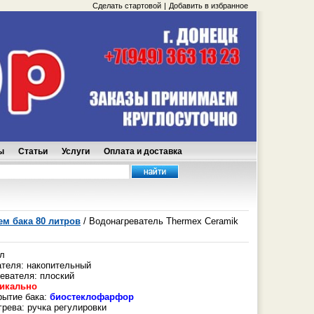
Сделать стартовой
|
Добавить в избранное
ы
Статьи
Услуги
Оплата и доставка
м бака 80 литров
/ Водонагреватель Thermex Ceramik
л
ателя: накопительный
евателя: плоский
икально
рытие бака:
биостеклофарфор
грева: ручка регулировки