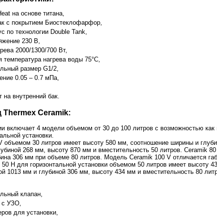
eat на основе титана,
ак с покрытием Биостеклофарфор,
с по технологии Double Tank,
яжение 230 В,
рева 2000/1300/700 Вт,
 температура нагрева воды 75°С,
льный размер G1/2,
ние 0.05 – 0.7 мПа,
т на внутренний бак.
 Thermex Ceramik:
и включает 4 модели объемом от 30 до 100 литров с возможностью как 
альной установки.
V объемом 30 литров имеет высоту 580 мм, соотношение ширины и глубин
лубиной 268 мм, высоту 870 мм и вместительность 50 литров. Ceramik 8
ина 306 мм при объеме 80 литров. Модель Ceramik 100 V отличается га
50 H для горизонтальной установки объемом 50 литров имеет высоту 43
й 1013 мм и глубиной 306 мм, высоту 434 мм и вместительность 80 лит
льный клапан,
 с УЗО,
еров для установки,