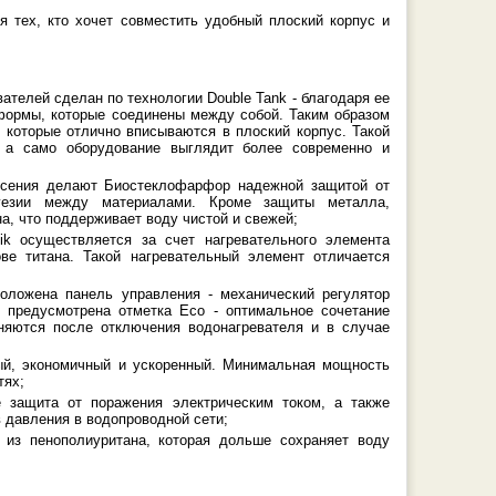
 тех, кто хочет совместить удобный плоский корпус и
ателей сделан по технологии Double Tank - благодаря ее
 формы, которые соединены между собой. Таким образом
, которые отлично вписываются в плоский корпус. Такой
, а само оборудование выглядит более современно и
есения делают Биостеклофарфор надежной защитой от
дгезии между материалами. Кроме защиты металла,
а, что поддерживает воду чистой и свежей;
ik осуществляется за счет нагревательного элемента
ве титана. Такой нагревательный элемент отличается
оложена панель управления - механический регулятор
 предусмотрена отметка Eco - оптимальное сочетание
аняются после отключения водонагревателя и в случае
ный, экономичный и ускоренный. Минимальная мощность
тях;
 защита от поражения электрическим током, а также
 давления в водопроводной сети;
 из пенополиуритана, которая дольше сохраняет воду