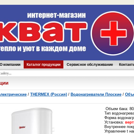
О компании
Каталог продукции
Сервисное обслуживание
Контакт
аказ
кции
электрические
/
THERMEX (Россия)
/
Водонагреватели Плоские
/
Объе
Объем бака: 80
Тип водонагрев
Форма водонагр
Установка:
верт
Внутреннее пок
Управление t на