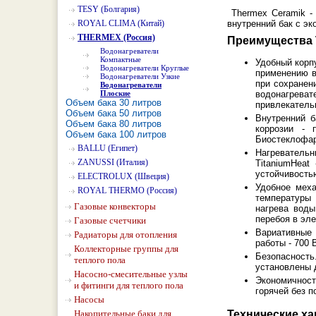
TESY (Болгария)
Thermex Ceramik - 
ROYAL CLIMA (Китай)
внутренний бак с э
THERMEX (Россия)
Преимущества 
Водонагреватели
Компактные
Удобный корпу
Водонагреватели Круглые
применению в
Водонагреватели Узкие
при сохранен
Водонагреватели
водонагрева
Плоские
Объем бака 30 литров
привлекатель
Объем бака 50 литров
Внутренний 
Объем бака 80 литров
коррозии - 
Объем бака 100 литров
Биостеклофар
BALLU (Египет)
Нагревательн
ZANUSSI (Италия)
TitaniumHeat
устойчивость
ELECTROLUX (Швеция)
Удобное меха
ROYAL THERMO (Россия)
температуры 
Газовые конвекторы
нагрева воды
перебоя в эле
Газовые счетчики
Вариативные 
Радиаторы для отопления
работы - 700
Коллекторные группы для
Безопасност
теплого пола
установлены 
Насосно-смесительные узлы
Экономичност
и фитинги для теплого пола
горячей без п
Насосы
Технические ха
Накопительные баки для