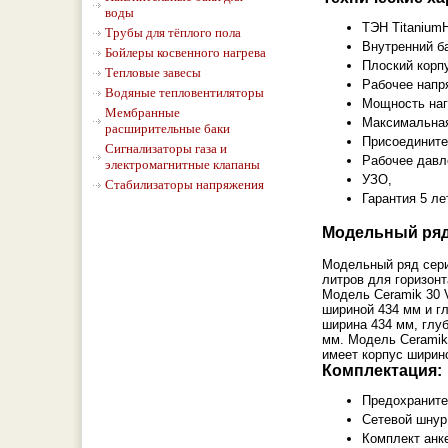
воды
ТЭН TitaniumH
Трубы для тёплого пола
Внутренний б
Бойлеры косвенного нагрева
Плоский корпу
Тепловые завесы
Рабочее напр
Водяные тепловентиляторы
Мощность наг
Мембранные
Максимальная
расширительные баки
Присоедините
Сигнализаторы газа и
Рабочее давле
электромагнитные клапаны
УЗО,
Стабилизаторы напряжения
Гарантия 5 ле
Модельный ряд
Модельный ряд сери
литров для горизонт
Модель Ceramik 30 
шириной 434 мм и г
ширина 434 мм, глуб
мм. Модель Ceramik 
имеет корпус ширино
Комплектация:
Предохраните
Сетевой шнур
Комплект анк