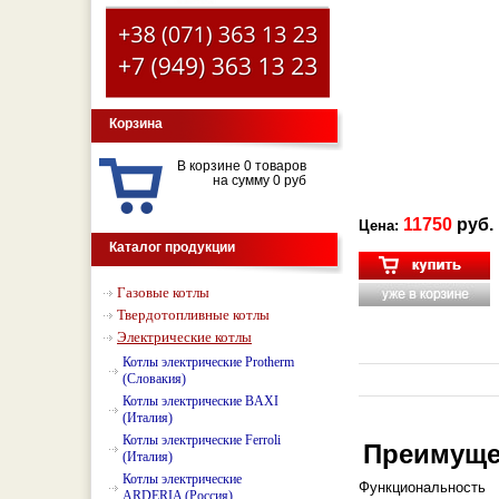
Корзина
В корзине 0 товаров
на сумму 0 руб
11750
руб.
Цена:
Каталог продукции
Газовые котлы
Твердотопливные котлы
Электрические котлы
Котлы электрические Protherm
(Словакия)
Котлы электрические BAXI
(Италия)
Котлы электрические Ferroli
Преимущес
(Италия)
Котлы электрические
Функциональность
ARDERIA (Россия)