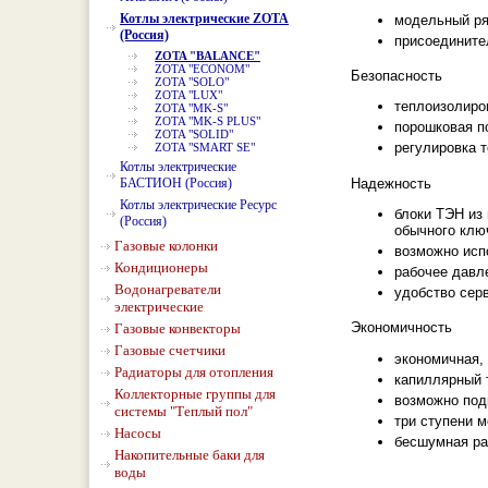
Котлы электрические ZOTA
модельный ря
(Россия)
присоединител
ZOTA "BALANCE"
ZOTA "ECONOM"
Безопасность
ZOTA "SOLO"
ZOTA "LUX"
теплоизолиро
ZOTA "MK-S"
ZOTA "MK-S PLUS"
порошковая п
ZOTA "SOLID"
регулировка 
ZOTA "SMART SE"
Котлы электрические
Надежность
БАСТИОН (Россия)
Котлы электрические Ресурс
блоки ТЭН из
(Россия)
обычного клю
Газовые колонки
возможно исп
Кондиционеры
рабочее давл
Водонагреватели
удобство сер
электрические
Экономичность
Газовые конвекторы
Газовые счетчики
экономичная,
Радиаторы для отопления
капиллярный 
Коллекторные группы для
возможно под
системы "Теплый пол"
три ступени 
Насосы
бесшумная ра
Накопительные баки для
воды