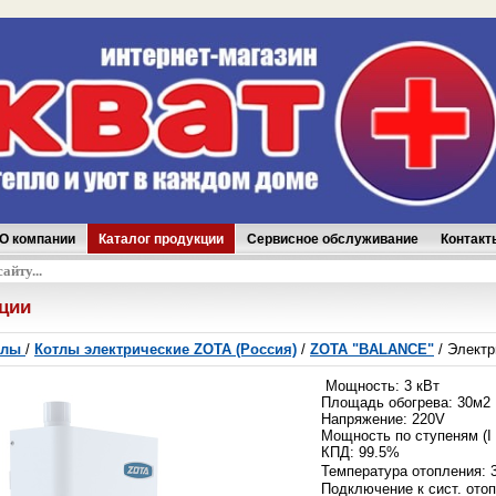
О компании
Каталог продукции
Сервисное обслуживание
Контакт
аказ
кции
отлы
/
Котлы электрические ZOTA (Россия)
/
ZOTA "BALANCE"
/ Электр
Мощность: 3 кВт
Площадь обогрева: 30м2
Напряжение: 220V
Мощность по ступеням (I /II
КПД: 99.5%
Температура отопления: 
Подключение к сист. отоп