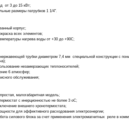
д от 3 до 15 кВт;
ьные размеры патрубков 1 1/4''.
ванный корпус;
окраска всех элементов;
температуры нагрева воды от +30 до +90С;
 нержавеющей трубки диаметром 7,4 мм специальной конструкции с пон
ча);
ользование незамерзающих теплоносителей;
ение 6 атмосфер;
висного обслуживания;
 простая, малогабаритная модель;
термостат с инерционностью не более 3 oC;
ключение внешнего хронотермостата;
мощности для эффективного расходования электроэнергии;
бота силового блока за счет применения электромагнитных реле в ком